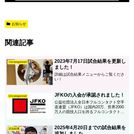
お知らせ
関連記事
2023年7月17日試合結果を更新し
Uncategorized
ました！
詳細は試合結果メニューからご覧くださ
い！
JFKOの入会が承認されました！
Uncategorized
公益社団法人全日本フルコンタクト空手
道連盟（JFKO）は国内20万、世界2000
万人の競技人口を誇るフルコンタクト空
手のオリンピック種目化に向けて活動す
る、フルコンタクト空手界初の競技統括
組織です。2023年10月現在、362の流派
2025年4月20日までの試合結果を
試合結果
団体が加...
追加しました