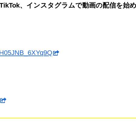
、TikTok、インスタグラムで動画の配信を始
aWH05JNB_6XYq9Q