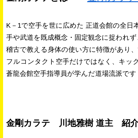
K－1で空手を世に広めた 正道会館の全
手や武道を既成概念・固定観念に捉われず
稽古で教える身体の使い方に特徴があり
フルコンタクト空手だけではなく、キッ
蒼龍会館空手指導員が学んだ道場
金剛カラテ 川地雅樹 道主 紹