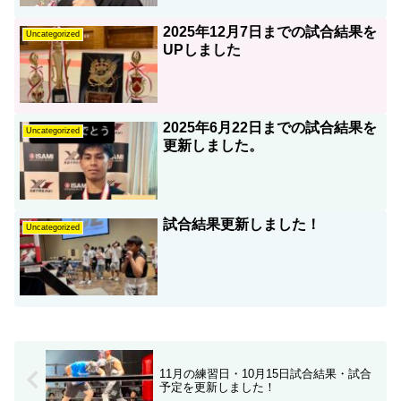
2025年12月7日までの試合結果を
Uncategorized
UPしました
2025年6月22日までの試合結果を
Uncategorized
更新しました。
試合結果更新しました！
Uncategorized
11月の練習日・10月15日試合結果・試合
予定を更新しました！